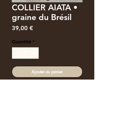
COLLIER AIATA •
graine du Brésil
Prix
39,00 €
Quantité
*
Ajouter au panier
Commander et payer
Chaîne boule
Longueur 40 cm
Fermoir en argent