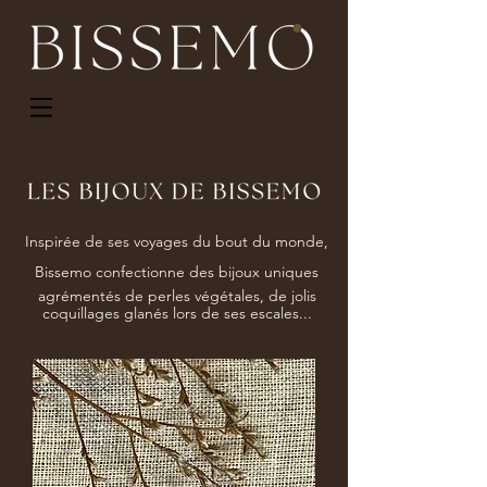
Inspirée de ses voyages du bout du monde,
Bissemo confectionne des bijoux uniques
agrémentés de perles végétales, de jolis
coquillages glanés lors de ses escales...