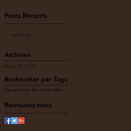
Posts Récents
vacances
Archives
février 2018
(1)
1 post
Rechercher par Tags
Pas encore de mots-clés.
Retrouvez-nous