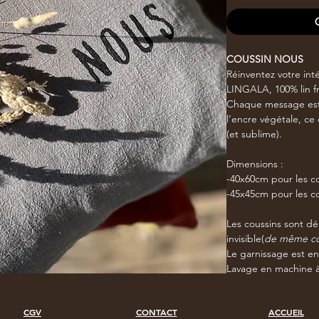
COUSSIN NOUS
Réinventez votre inté
LINGALA, 100% lin fr
Chaque message est 
l’encre végétale, ce
(et sublime).
Dimensions :
-40x60cm pour les co
-45x45cm pour les co
Les coussins sont dé
invisible(
de même cou
Le garnissage est e
Lavage en machine 
CGV
CONTACT
ACCUEIL