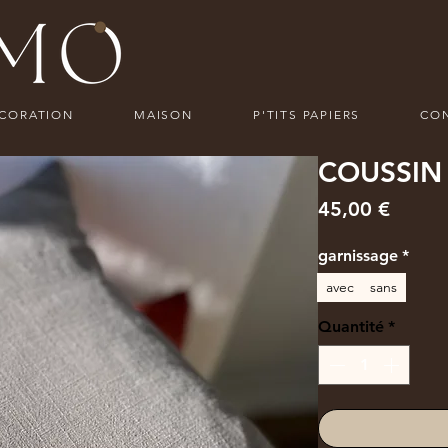
ECORATION
MAISON
P'TITS PAPIERS
CO
COUSSIN
Prix
45,00 €
garnissage
*
avec
sans
Quantité
*