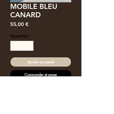
MOBILE BLEU
CANARD
Prix
55,00 €
Quantité
*
Ajouter au panier
Commander et payer
Mobile cousu main.Velours côtelé
Oekotex.
Graines Keoho-îles Marquises
(Polynésie Française).
Pièce unique.