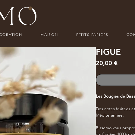
ECORATION
MAISON
P'TITS PAPIERS
CO
FIGUE
Prix
20,00 €
Les Bougies de Bi
Des notes fruitées e
Méditerannée.
Bissemo vous propos
parfumées 100% natur