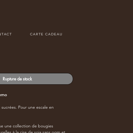
NTACT
CARTE CADEAU
Rupture de stock
ssemo
t sucrées. Pour une escale en
e une collection de bougies
elles à la cire de soja sans ogm et