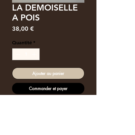
LA DEMOISELLE
A POIS
Prix
38,00 €
Quantité
*
Ajouter au panier
Commander et payer
LES POUPEES BRAZZA
Petite poupée de fil de fer et habillée
de jolis tissus, cousue main.
Véritable tulle.