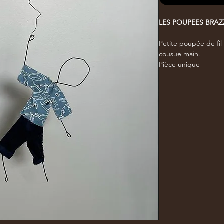
LES POUPEES BRAZ
Petite poupée de fil d
cousue main.
Pièce unique