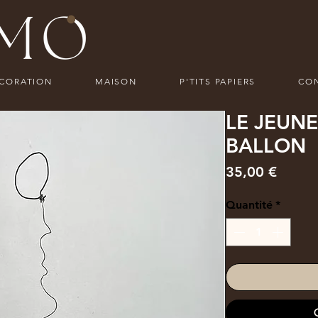
ECORATION
MAISON
P'TITS PAPIERS
CO
LE JEUN
BALLON
Prix
35,00 €
Quantité
*